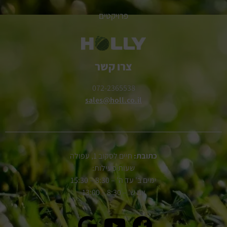
פרויקטים
צרו קשר
072-2365538
sales@holl.co.il
כתובת:
חיים לסקוב 1, עפולה
שעות פעילות:
ימים ב' עד ה' – 8:30 – 15:30
יום ש' – 8:30 – 13:00