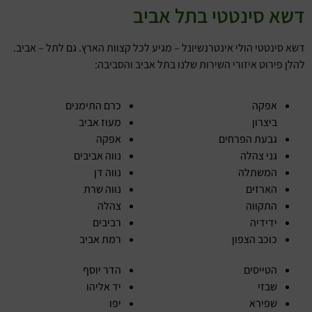
דשא סינטטי בתל אביב
דשא סינטטי הולי אינטרנשיונל – מגיע לכל קצוות הארץ. גם לתל – אביב.
להלן פירוט איזורי השירות שלנו בתל אביב והסביבה:
אפקה
כרם התימנים
ביצרון
מעוז אביב
גבעת הפרחים
אפקה
גני צהלה
נווה אביבים
המשתלה
נווה דן
הארזים
נווה שרת
התקווה
צהלה
ידידיה
רביבים
כוכב הצפון
רמת אביב
הטייסים
הדר יוסף
שבזי
יד אליהו
שפירא
יפו