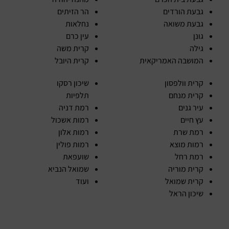
גבעת הורדים
הר הזיתים
גבעת משואה
נחלאות
גונן
עין כרם
גילה
קרית משה
המושבה האמריקאית
קרית היובל
קרית וולפסון
שיכון רסקו
קרית מנחם
תלפיות
עיר גנים
רמת דניה
עץ חיים
רמות אשכול
רמת שרת
רמות אלון
רמות מוצא
רמות פולין
רמת רחל
שועפאת
קרית מוריה
שמואל הנביא
קרית שמואל
ועוד
שיכון הראל