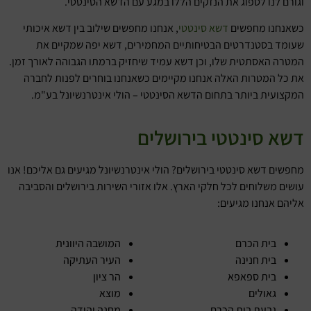
וגורם לנו לספוג את הנזקים הללו במגע עם הדשא הסינטטי.
כשאנחנו מחפשים
דשא סינטטי
, אנחנו מחפשים שילוב בין דשא איכותי
שעומד בסטנדרטים הבטיחותיים המחמירים, דשא יפה שמקיים את
המטרה האסתטית שלו, וכן דשא עמיד שיחזיק ברמתו הגבוהה לאורך זמן.
את כל המטרות האלה אנחנו מקיימים כשאנחנו בוחרים לפנות לחברה
המקצועית ביותר בתחום הדשא הסינטטי – הולי אינטרנשיונל בע"מ.
דשא סינטטי בירושלים
מחפשים דשא סינטטי בירושלים? הולי אינטרנשיונל מגיעים גם אליכם! אנו
עושים משלוחים לכל חלקי הארץ. אלו אזורי השירות בירושלים והסביבה
אליהם אנחנו מגיעים:
בית הכרם
המושבה היוונית
בית חנינה
העיר העתיקה
בית ספאפא
הר ציון
גאולים
מוצא
גבעת בית הכרם
מחנה יהודה