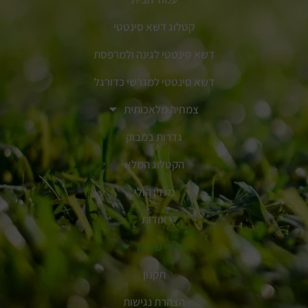
קטלוג דשא סינטטי
דשא סינטטי לגינה ולמרפסת
דשא סינטטי למגרשי כדורגל
צמחיה מלאכותית
גדרות במבוק
הקטלוג המלא
מגזין הולי
אודות
אזורי שירות
תקנון
הצהרת נגישות