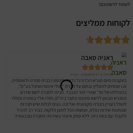
לעמוד לרשתוכם!
לקוחות ממליצים





ראניה סאבה





מנהלת בי"ס אלואספיה - נצרת
בעקבות סיום מגרש הכדורגל (דשא סינטטי) בבית ספרנו ולואספיה,
אנו
אנו שמחים להמליץ ובחום על חברת "הולי אינטרנשיונל בע"מ",
בהנהלתו של מר' שאדי זהר הנכבד. פניתי לחברה לשם שדרוג
הול
המגרש מבטון לדשא סינטטי בחצר ביה"ס, חזרו אליי במהרה והחלו
לטפל בעניין בצורה מקצועית ואדיבה. נעים לגלות שיש חברות
עמי
שנותנות שירות נפלא, ועושות הכל למען הלקוח. כבוד רב להכיר
ומנ
ולעבוד עם צוות כזה. ללא ספק איעזר בשירותי החברה גם בעתיד.
סינ