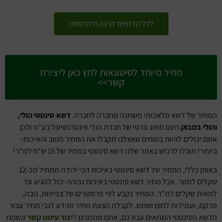
לכל הדגמים לגינה ולמרפסת
מחיר מיוחד לסיטונאות לחץ כאן ליצירת
קשר>>
המחיר של דשא מלאכותי משתנה מחברה לחברה.
דשא סינטטי הולי,
והולי במבוק
הינם מותג פרטי של חברת הולי אינטרנשיונל בע"מ ולכן
אתם יכולים להיות בטוחים שאצלנו תקבלו את המחיר הטוב והאיכותי
ביותר! תוכלו לרכוש באתר שלנו דשא סינטטי במחיר של 15 ש"ח למ"ר!
באופן כללי, המחיר של דשא סינטטי באיכות הכי ירודה מתחיל מכ-12
שקלים למטר. אבל מחיר דשא סינטטי באיכות גבוהה יכול להגיע עד
למאות שקלים למ"ר. המחיר נקבע לפי פרמטרים של צפיפות, גובה,
מרקם, ועמידות לחום ושמש. לקבלת הצעת מחיר ומידע לגבי מחיר עבור
הדשא הסינטטי המתאים עבורכם, אתם מוזמנים
ל
יצור עימנו קשר
ונשמח