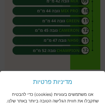
מוצרים נוספים: צמחייה מלאכותית
מדיניות פרטיות
קיר ירוק מלאכותי זו הדרך המושלמת להפוך כל חלל ליפה במקסימום
אנו משתמשים בעוגיות (cookies) כדי להבטיח
ובמינימום השקעה (לא דורש תחזוקה)
שתקבלו את חווית הגלישה הטובה ביותר באתר שלנו.