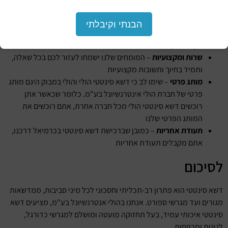
רמה בינלאומית
– חלק ממוצרי החברה נבדקו ע"י מעבדות SGS
הבנתי וקיבלתי
העולמית ועברו את בדיקות התקן המחמירות ביותר על מנת לספק
לקהל הלקוחות את המוצרים האיכותיים ביותר ללא פשרות.
שרות ומקצועיות
– המומחים שלנו ישמחו לעזור לכם בכל שאלה,
ותמיד בחיוך ותשובות מקצועיות
מותג פרטי
– שימו לב כי דשא סינטטי הולי והולי במבוק הינם מותג
פרטי של חברת הולי אינטרנשיונל בע"מ. כלומר שכאשר אתן
רוכשים דשא סינטטי הולי מכל חברה אחרת, אתם רוכשים את
המותג הפרטי שלנו
תעודת אחריות
– כמובן שברכישת דשא סינטטי בכרמיאל דרכנו,
אתם מקבלים תעודת אחריות
לסיכום
דשא סינטטי הוא פתרון רב-תכליתי וחסכוני לכל מיני סביבות, ממדשאות
מגורים ועד מגרשי ספורט. אנחנו בהולי אנטרנשיונל בע"מ, מציעים דשא
סינטטי איכותי עמיד, בעל תחזוקה מועטה ומושלם למגרשי כדורגל,
לגינות ומרפסות.