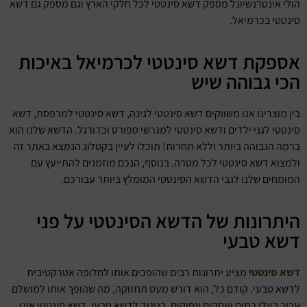
הולי אינטרנשיונל מספק דשא סינטטי לכל חלקי הארץ וגם מספק גם דשא
סינטטי בכרמיאל.
אספקת דשא סינטטי לכרמיאל באיכות
הכי גבוהה שיש
בין מוצרינו אנו משווקים דשא סינטטי לגינה, דשא סינטטי למרפסת, דשא
סינטטי לגני ילדים ודשא סינטטי למגרשי ספורט וכדורגל. הדשא שלנו הוא
ברמה הגבוהה ביותר וללא תחרות! תוכלו לעיין בקטלוג הנמצא באתר זה
ולמצוא דשא סינטטי לכל מטרה. בנוסף, הנכם מוזמנים להתייעץ עם
המומחים שלנו לגבי הדשא הסינטטי המומלץ ביותר עבורכם.
היתרונות של הדשא הסינטטי על פני
דשא טבעי
דשא סינטטי
מציע יתרונות רבים שהופכים אותו לחלופה אטרקטיבית
לדשא טבעי. קודם כל, הוא דורש מעט תחזוקה, מה שהופך אותו למושלם
עבור בעלי בתים ועסקים עסוקים. בניגוד לדשא טבעי, דשא סינטטי אינו