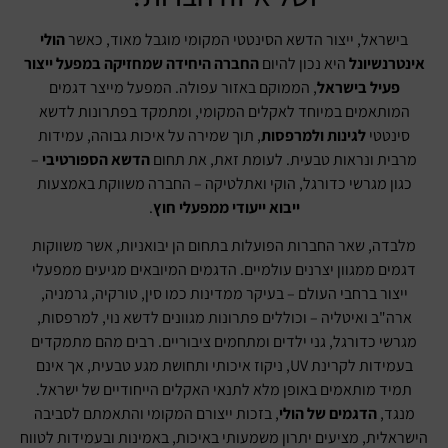
בישראל, ייצור הדשא הסינטטי המקומי מוגבל מאוד, כאשר
הולי
אינטרנשיונל
היא נכון להיום
החברה היחידה שמחזיקה במפעל ייצור
פעיל בישראל
, הממוקם באזור עפולה. המפעל מייצר דגמים
המותאמים במיוחד לאקלים המקומי, ומתמקד בפתרונות לדשא
סינטטי
לגינות ולמרפסות
, תוך שמירה על איכות גבוהה, עמידות
מרבית ונראות טבעית. לעומת זאת, את תחום
הדשא הספורטיבי
–
כגון מגרשי כדורגל, הוקי ואתלטיקה – החברה משווקת באמצעות
ייבוא ייעודי ממפעלי חוץ
.
מלבדה, שאר החברות הפועלות בתחום הן יבואניות, אשר משווקות
דגמים ממגוון יצרנים עולמיים. הדגמים המיובאים מגיעים ממפעלי
ייצור ברחבי העולם – בעיקר ממדינות כמו סין, טורקיה, גרמניה,
ארה"ב ואיטליה – וכוללים פתרונות מגוונים לדשא נוי, למרפסות,
מגרשי כדורגל, גני ילדים ומתחמים ציבוריים. רבים מהם מתמקדים
בעמידות לקרינת UV, ניקוז איכותי ותחושת מגע טבעית, אך אינם
תמיד מותאמים באופן מלא לתנאי האקלים הייחודיים של ישראל.
מנגד,
הדגמים של הולי
, בזכות ייצורם המקומי והתאמתם לסביבה
הישראלית, מציעים יתרון משמעותי באיכות, באמינות ובעמידות לטווח