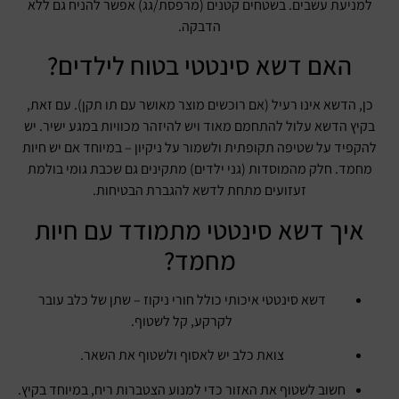
למניעת עשבים. בשטחים קטנים (מרפסת/גג) אפשר להניח גם ללא
הדבקה.
האם דשא סינטטי בטוח לילדים?
כן, הדשא אינו רעיל (אם רוכשים מוצר מאושר עם תו תקן). עם זאת,
בקיץ הדשא עלול להתחמם מאוד ויש להיזהר מכוויות במגע ישיר. יש
להקפיד על שטיפה תקופתית ולשמור על ניקיון – במיוחד אם יש חיות
מחמד. חלק מהמוסדות (גני ילדים) מתקינים גם שכבת גומי בולמת
זעזועים מתחת לדשא להגברת הבטיחות.
איך דשא סינטטי מתמודד עם חיות
מחמד?
דשא סינטטי איכותי כולל חורי ניקוז – שתן של כלב עובר
לקרקע, קל לשטוף.
צואת כלב יש לאסוף ולשטוף את השאר.
חשוב לשטוף את האזור כדי למנוע הצטברות ריח, במיוחד בקיץ.