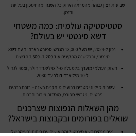
שביעות רצון גבוהה מהמראה הירוק כל השנה ומהחיסכון בעלויות
ובזמן.
סטטיסטיקה עולמית: כמה משטחי
דשא סינטטי יש בעולם?
נכון ל-2024, יש מעל 13,000 מגרשי ספורט בארה"ב עם דשא
סינטטי, ובכל שנה מתקינים עוד 1,200–1,500 חדשים.
השוק העולמי מוערך בלמעלה מ-7 מיליארד דולר, וצפוי לגדול
ל-10 מיליארד דולר עד 2030.
עשרות מיליוני מטרים רבועים מותקנים בשנה – רובם בבתים
פרטיים, מגרשי ספורט, מוסדות ציבור וחברות.
מהן השאלות הנפוצות שצרכנים
שואלים בפורומים ובקבוצות בישראל?
איך מנקים דשא סינטטי? ומה עושים עם ריחות (בעיקר של