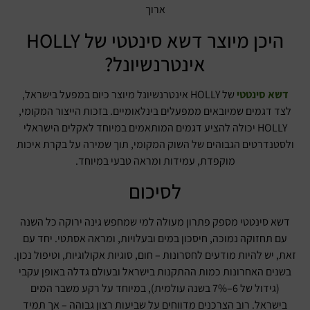
ארוך
היכן מיוצר דשא סינטטי של HOLLY
אינטרנשיונל?
דשא סינטטי
של HOLLY אינטרנשיונל מיוצר כיום במפעל בישראל,
לצד דגמים שמיובאים ממפעלים בינלאומיים. בזכות הייצור המקומי,
HOLLY יכולה להציע דגמים המותאמים במיוחד לאקלים הישראלי
ולסטנדרטים הגבוהים של השוק המקומי, תוך שמירה על בקרת איכות
מוקפדת, עמידות ומראה טבעי במיוחד.
לסיכום
דשא סינטטי מספק פתרון מעולה למי שמחפש גינה ירוקה כל השנה
עם תחזוקה נמוכה, חיסכון במים ובעלויות, ומראה אסתטי. יחד עם
זאת, יש להיות מודעים לחסרונות – חום, סוגיות אקולוגיות, וטיפול נכון.
בשנים האחרונות כמות ההתקנות בישראל ובעולם גדלה באופן עקבי
(גידול של 6–7% בשנה עולמית), במיוחד על רקע משבר המים
בישראל. רוב הצרכנים מדווחים על שביעות רצון גבוהה – אך תמיד