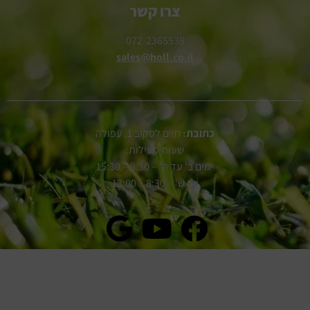
צרו קשר
072-2365538
sales@holl.co.il
כתובת:
חיים לסקוב 1, עפולה
שעות פעילות:
ימים ב' עד ה' – 8:30 – 15:30
יום ש' – 8:30 – 13:00