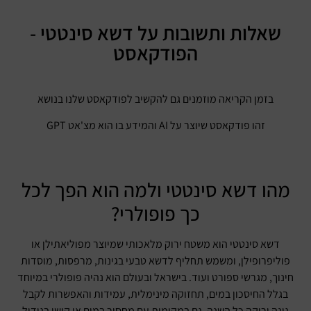
שאלות ותשובות על דשא סינטטי -
הפודקאסט
בזמן הקריאה מוזמנים גם להקשיב לפודקאסט שלנו בנושא
זהו פודקאסט שיוצר על AI והמידע בו הוא מצ'אט GPT
מהו דשא סינטטי ולמה הוא הפך לכל
כך פופולרי?
דשא סינטטי הוא משטח ירוק מלאכותי שמיוצר מפוליאתילן או
פוליפרופילן, ומשמש תחליף לדשא טבעי בגינות, מרפסות, מוסדות
חינוך, מגרשי ספורט ועוד. בישראל ובעולם הוא נהיה פופולרי במיוחד
בגלל החיסכון במים, תחזוקה מינימלית, עמידות והאפשרות לקבל
גינה ירוקה כל השנה, גם במקומות עם מחסור במים או קושי בגידול