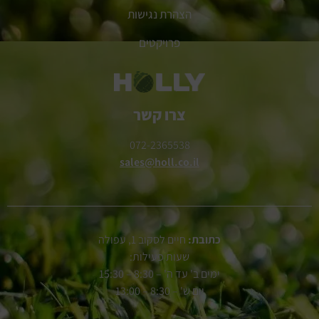
הצהרת נגישות
פרויקטים
צרו קשר
072-2365538
sales@holl.co.il
כתובת:
חיים לסקוב 1, עפולה
שעות פעילות:
ימים ב' עד ה' – 8:30 – 15:30
יום ש' – 8:30 – 13:00