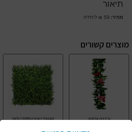
תיאור
מחיר:
59 ₪ ליחידה
מוצרים קשורים
גרדניה אדומה
קוקטיל רוזמרין HOLLY099
50/50 ס"מ