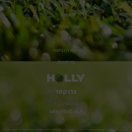
מגזין הולי
אודות
אזורי שירות
תקנון
הצהרת נגישות
פרויקטים
צרו קשר
072-2365538
sales@holl.co.il