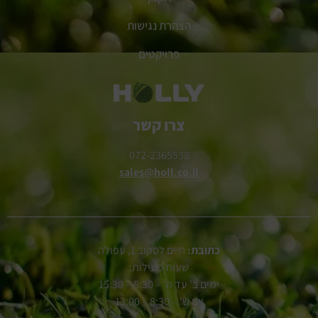
הצהרת נגישות
פרויקטים
צרו קשר
072-2365538
sales@holl.co.il
כתובת:
חיים לסקוב 1, עפולה
שעות פעילות:
ימים ב' עד ה' – 8:30 – 15:30
יום ש' – 8:30 – 13:00