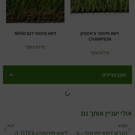
דשא סינטטי צ'אמפיון
דשא סינטטי דגם NH50
CHAMPION
מידע נוסף
מידע נוסף
תוכן עניינים
אולי יעניין אותך גם
הקודם
הבא
מגרש דשא סינטטי – פרויקט המגרש בשפרעם
דשא סינטטי ו-DTEX: הבנת המדע שמאחורי הדשא