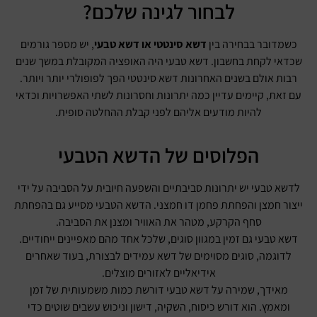
לבחור לגינה שלכם?
כשמדובר בבחירה בין
דשא סינטטי או דשא טבעי
, יש מספר גורמים
שכדאי לקחת בחשבון. דשא טבעי היה האופציה המקובלת במשך שנים
רבות אולם בשנים האחרונות דשא סינטטי הפך לפופולרי יותר ויותר.
עם זאת, קיימים עדיין כמה יתרונות וחסרונות לשתי האפשרויות וכדאי
להיות מודעים אליהם לפני קבלת ההחלטה סופית.
הפלוסים של הדשא הטבעי
לדשא טבעי יש יתרונות סביבתיים והשפעה חיובית על הסביבה על ידי
ייצור חמצן והפחתת פחמן דו חמצני. הדשא הטבעי מסייע גם בהפחתת
סחף הקרקע, מטהר את האוויר ומצנן את הסביבה.
דשא טבעי גם זמין במגוון סוגים, שלכל אחד מהם מאפיינים ייחודיים.
לדוגמה, סוגים מסוימים של דשא עמידים לבצורת, בעוד שאחרים
אידיאליים לאזורים מוצלים.
מאידך, שמירה על דשא טבעי דורשת כמות משמעותית של זמן
ומאמץ. הוא דורש כיסוח, השקיה, דישון וניכוש עשבים שוטים כדי