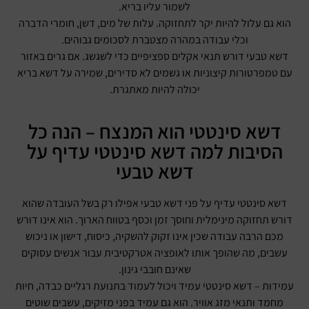
לשמור עליו בריא.
הוא גם עלול להיות יקר לתחזוקה. עלות של מים, דשן, חומרי הדברה
וכלי עבודה במהרה מצטברת לסכומים גבוהים.
דשא טבעי דורש תנאי אקלים ספציפיים כדי לשגשג. אם גרים באזור
עם טמפרטורות קיצוניות או גשמים לא סדירים, שמירה על דשא בריא
יכולה להיות מאתגרת.
דשא סינטטי הוא המנצח – הנה כל
הסיבות למה דשא סינטטי עדיף על
דשא טבעי
דשא סינטטי עדיף על פני דשא טבעי אפילו רק בשל העובדה שהוא
דורש תחזוקה מינימלית וחוסך זמן וכסף בטווח הארוך. הוא אינו דורש
מכם הרבה עבודה שכין אינו זקוק להשקיה, כיסוח, דישון או ניכוש
עשבים, מה שהופך אותו לאופציה אטרקטיבית עבור אנשים עסוקים
שאינם חובבי גינון.
עמידות – דשא סינטטי עמיד ויכול לעמוד בתנועת רגליים כבדה, חיות
מחמד ותנאי מזג אוויר. הוא גם עמיד בפני מזיקים, עשבים שוטים