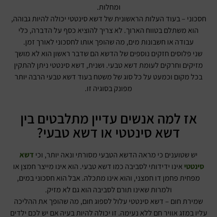
ומחלות.
חסכוני – בעוד העלות הראשונית של דשא סינטטי יכולה להיות גבוהה,
הוא משתלם בטווח הארוך. לא צריך להוציא כסף על הדברה, כלי
עבודה או חשבונות מים, מה שהופך אותו לחסכוני לאורך זמן.
שני פלוסים חזקים נוספים של הדשא הם שדבר ראשון הוא לא מושך
מזיקים וחרקים לעומת דשא טבעי. ושנית, דשא סינטטי ניתן להתקין
בכל מקום וכמעט על כל סוג של משטח בעוד דשא טבעי הרבה יותר
מפונק בסוגיה זו.
אז למה אנשים עדיין מתלבטים בין
דשא סינטטי או דשא טבעי?
יש שטוענים כי מראה הדשא הטבעי מסורתי ונאה יותר, וכי
דשא
סינטטי
אינו ידידותי לסביבה כמו דשא טבעי. הוא אינו מייצר חמצן או
מפחית פחמן דו חמצני, והוא אינו מתכלה. אבל הוא חסכוני במים,
ולמרות שאינו תורם לסביבה הוא גם לא מזיק.
שמירת חום – דשא סינטטי עלול לספוג חום, מה שהופך את ההליכה
עליו במזג אוויר חם ללא נעימה. זו יכולה להיות בעיה אם יש לכם ילדים