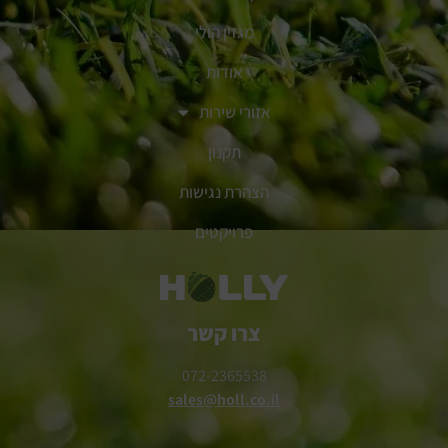
מגזין הולי
אודות
אזורי שירות
תקנון
הצהרת נגישות
פרויקטים
צרו קשר
072-2365538
sales@holl.co.il