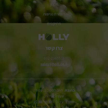
תקנון
הצהרת נגישות
פרויקטים
צרו קשר
072-2365538
sales@holl.co.il
כתובת:
חיים לסקוב 1, עפולה
שעות פעילות:
ימים ב' עד ה' – 8:30 – 15:30
יום ש' – 8:30 – 13:00