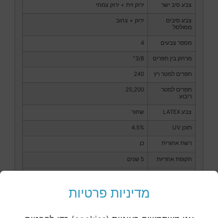
צבע סיב ישר
ירוק זית + ירוק צמחי
צבע סיבים
ירוק + צהוב
מסולסל
מספר צבעים
4
מרחק בין תפרים
3/8"
תפרים למטר רץ
240
תפרים למטר
25,200
ריבוע
צבע LATEX
שחור
תוכן UV
4.5%
רשת אחורית
כן
תקופת אחריות
5 שנים
מידת גלילים
2X25, 3X25, 4X25, 4X7.5, 4X10, 4X12.5, 4X15,
5X20
מדיניות פרטיות