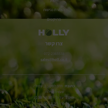
הצהרת נגישות
פרויקטים
צרו קשר
072-2365538
sales@holl.co.il
כתובת:
חיים לסקוב 1, עפולה
שעות פעילות:
ימים ב' עד ה' – 8:30 – 15:30
יום ש' – 8:30 – 13:00