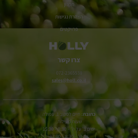
תקנון
הצהרת נגישות
פרויקטים
צרו קשר
072-2365538
sales@holl.co.il
כתובת:
חיים לסקוב 1, עפולה
שעות פעילות:
ימים ב' עד ה' – 8:30 – 15:30
יום ש' – 8:30 – 13:00