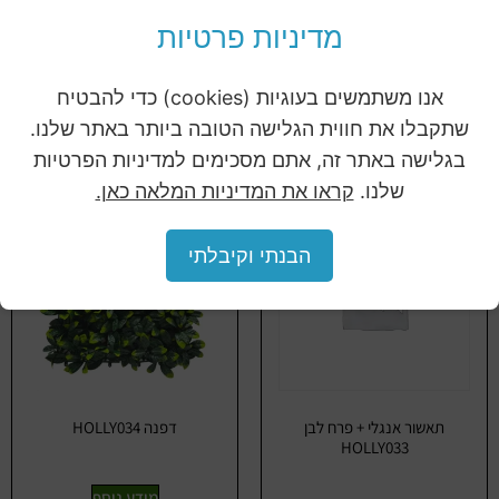
קונוס אורן סגול
בוקסוס סגול HOLLY011 50/50
מדיניות פרטיות
ס"מ
מידע נוסף
אנו משתמשים בעוגיות (cookies) כדי להבטיח
מידע נוסף
שתקבלו את חווית הגלישה הטובה ביותר באתר שלנו.
בגלישה באתר זה, אתם מסכימים למדיניות הפרטיות
שלנו.
קראו את המדיניות המלאה כאן.
הבנתי וקיבלתי
תאשור אנגלי + פרח לבן
דפנה HOLLY034
HOLLY033
מידע נוסף