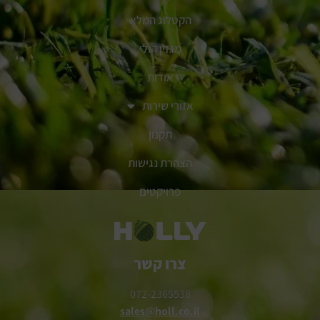
הקטלוג המלא
מגזין הולי
אודות
אזורי שירות
תקנון
הצהרת נגישות
פרויקטים
צרו קשר
072-2365538
sales@holl.co.il