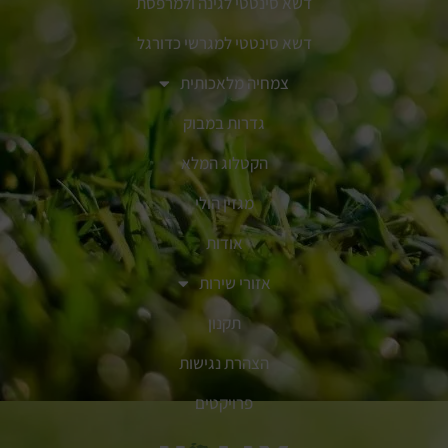
דשא סינטטי לגינה ולמרפסת
דשא סינטטי למגרשי כדורגל
צמחיה מלאכותית
גדרות במבוק
הקטלוג המלא
מגזין הולי
אודות
אזורי שירות
תקנון
הצהרת נגישות
פרויקטים