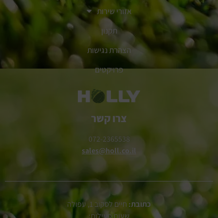
אזורי שירות
תקנון
הצהרת נגישות
פרויקטים
צרו קשר
072-2365538
sales@holl.co.il
כתובת:
חיים לסקוב 1, עפולה
שעות פעילות: