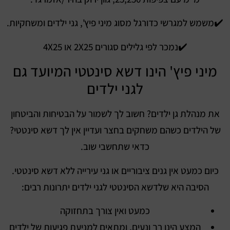
✔️משמש למגרשי כדורגל מסוג מיני פיץ', גני ילדים ומשחקיות.
✔️נמכר לפי גלילים סגורים 2X25 או 4X25
מיני פיץ' הינו דשא סינטטי המיועד גם
לגני ילדים
את מנהלת גן ילדים? חשוב לך לשמור על הבטיחות והביטחון
של הילדים כשהם משחקים בחצר ועדיין אין לך דשא סינטטי?
כדאי שתחשבי שוב.
כיום כמעט אין גנים ציבוריים או גני עירייה ללא דשא סינטטי.
הסיבה היא שלדשא הסינטטי לגני ילדים יתרונות רבים:
כמעט ואין צורך בתחזוקה
המצע הינו רך ונעים, ומתאים למניעת פגיעות של ילדים