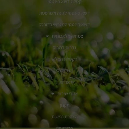
קטלוג דשא סינטטי
דשא סינטטי לגינה ולמרפסת
דשא סינטטי למגרשי כדורגל
צמחיה מלאכותית
גדרות במבוק
הקטלוג המלא
מגזין הולי
אודות
אזורי שירות
תקנון
הצהרת נגישות
פרויקטים