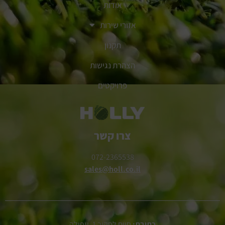
אודות
אזורי שירות
תקנון
הצהרת נגישות
פרויקטים
צרו קשר
072-2365538
sales@holl.co.il
כתובת:
חיים לסקוב 1, עפולה