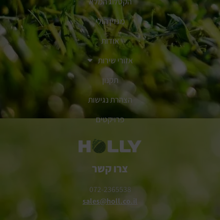
הקטלוג המלא
מגזין הולי
אודות
אזורי שירות
תקנון
הצהרת נגישות
פרויקטים
צרו קשר
072-2365538
sales@holl.co.il