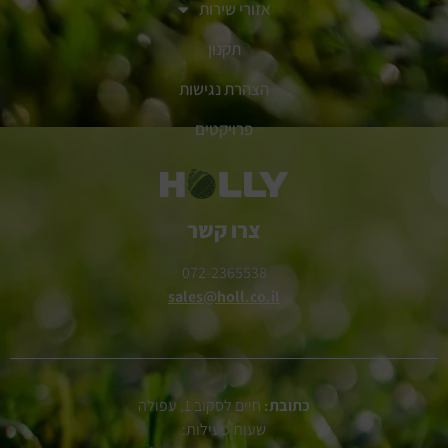
אזורי שירות
תקנון
הצהרת נגישות
פרויקטים
צרו קשר
072-2365538
sales@holl.co.il
כתובת:
חיים לסקוב 1, עפולה
שעות פעילות: