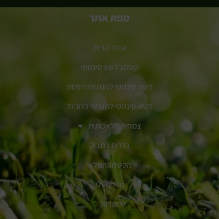
מפת אתר
עמוד הבית
קטלוג דשא סינטטי
דשא סינטטי לגינה ולמרפסת
דשא סינטטי למגרשי כדורגל
צמחיה מלאכותית
גדרות במבוק
הקטלוג המלא
מגזין הולי
אודות