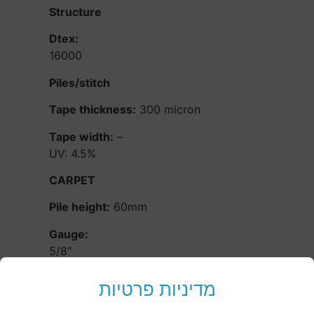
Structure
Dtex:
16000
Piles/stitch
Tape thickness:
300 micron
Tape width:
–
UV: 4.5%
CARPET
Pile height:
60mm
Gauge:
5/8"
Stitches per 10cm:
מדיניות פרטיות
15/10