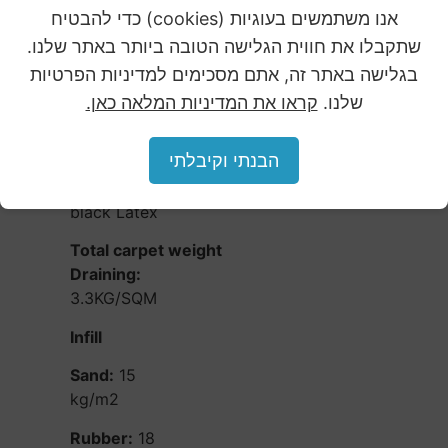
2
:
Stitches per m
9450
אנו משתמשים בעוגיות (cookies) כדי להבטיח
שתקבלו את חווית הגלישה הטובה ביותר באתר שלנו.
Total yarn weight
בגלישה באתר זה, אתם מסכימים למדיניות הפרטיות
BACKING
שלנו.
קראו את המדיניות המלאה כאן.
Primary backing weight :
Triple layer with net
הבנתי וקיבלתי
Secondary
backing:
black Latex
Total carpet weight
Draining:
3.3KG/SQM
Infill
Sand:
15
kg/m2
Rubber:
18