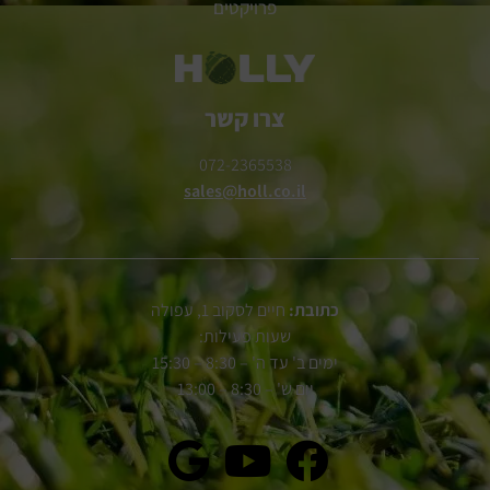
פרויקטים
צרו קשר
072-2365538
sales@holl.co.il
כתובת:
חיים לסקוב 1, עפולה
שעות פעילות:
ימים ב' עד ה' – 8:30 – 15:30
יום ש' – 8:30 – 13:00