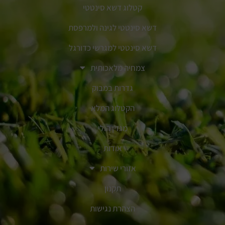
קטלוג דשא סינטטי
דשא סינטטי לגינה ולמרפסת
דשא סינטטי למגרשי כדורגל
צמחיה מלאכותית
גדרות במבוק
הקטלוג המלא
מגזין הולי
אודות
אזורי שירות
תקנון
הצהרת נגישות